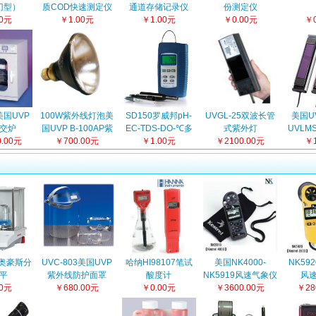
门型）
质COD快速测定仪
通道存储记录仪
份测定仪
00元
￥1.00元
￥1.00元
￥0.00元
￥0
0美国UVP
100W紫外线灯泡美
SD150罗威邦pH-
UVGL-25双波长管
美国U
交炉
国UVP B-100AP紫
EC-TDS-DO-℃多
式紫外灯
UVLM
0.00元
￥700.00元
外灯泡
参数测定仪
￥1.00元
￥2100.00元
紫
￥1
N奥豪斯分
UVC-803美国UVP
哈纳HI98107笔试
美国NK4000-
NK592
平
紫外线防护面罩
酸度计
NK5919风速气象仪
风
00元
￥680.00元
￥0.00元
￥3600.00元
￥28