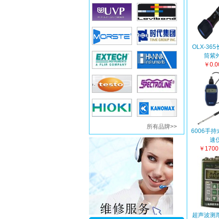
OLX-36
筒紫
￥0.
所有品牌>>
6006手
速
￥1700
超声波测厚