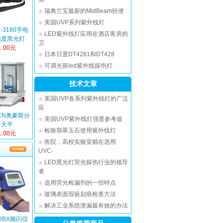
瑞典兰宝最新的MidBeam轻便
美国UVP系列紫外线灯
-3180手电
LED紫外线灯应用在酒店客房的
强度黑光灯
卫
.00元
日本日置DT4281和DT428
可调光斑led紫外线探伤灯
技术文章
美国UVP各系列紫外线灯的广泛
应
4CN奥豪斯分
美国UVP紫外线灯强度参考值
析天平
检验翡翠玉石使用紫外线灯
.00元
医院，高校实验室都在选用
UVC-
LED黑光灯荧光探伤行业的领导
者
选用荧光检漏剂的一些特点
玻璃表面瑕疵划痕检查方法
解决工业系统泄漏最有效的办法
DBX频闪仪