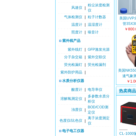
粉尘浓度检测
风速仪
|
仪
气体检测仪
|
粒子计数器
美国UVP
管35X3
温度计
|
温湿度计
￥800
照度计
|
噪音计
紫外线产品
紫外线灯
|
GFP激发光源
分子杂交箱
|
紫外交联仪
荧光检漏灯
|
荧光检漏剂
美国NK55
紫外防护用品
|
速气象测
水质分析仪器
NK450
￥1.
酸度计
|
电导率仪
热卖商品
多参数水质分
溶解氧测定仪
|
析仪
BOD/COD测
浊度仪
|
定仪
离子浓度测定
色度仪/比色仪
|
仪
电子电工仪器
CL-100