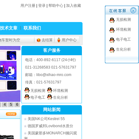
用户注册
|
登录
|
帮助中心
|
加入收藏
无损检测
技术文章
联系我们
环境检测
电子电工
物车暂时为空
去结算
用户中心
生化分析
客户服务
电话：400-892-6117 (24小时)
021-31268583 021-57631797
邮箱：
libo@xihao-mro.com
传真：021-57631797
无损检测
环境检测
电子电工
生化分析
4
5
6
网站新闻
美国NK公司Kestrel 55
德国罗威邦Lovibond水质分
美国蒙那多MONARCH频闪观
测