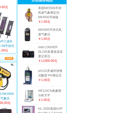
分类推荐商品
.00元
美国NK5500手持
风速气象测定仪-
NK4500升级版
￥1.00元
NK5000手持式风
速气象仪
￥1.00元
VP三波长
S-38手持式
midi LOGGER
外线灯
.00元
GL240多通道温湿
度记录仪
￥11000.00元
pH110罗威邦便携
式酸度-PH测定仪
￥1.00元
AR124CN奥豪斯
0-NK3500
分析天平
速气象仪
￥1.00元
00.00元
HL-2000美国UVP