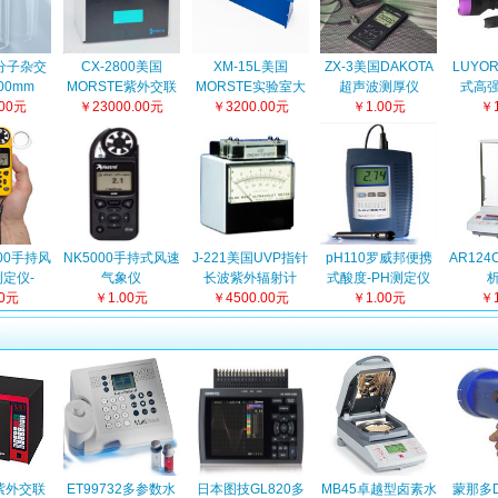
分子杂交
CX-2800美国
XM-15L美国
ZX-3美国DAKOTA
LUYOR
00mm
MORSTE紫外交联
MORSTE实验室大
超声波测厚仪
式高
.00元
￥23000.00元
仪
功率紫外线灯
￥3200.00元
￥1.00元
￥1
00手持风
NK5000手持式风速
J-221美国UVP指针
pH110罗威邦便携
AR12
定仪-
气象仪
长波紫外辐射计
式酸度-PH测定仪
0升级版
00元
￥1.00元
￥4500.00元
￥1.00元
￥1
0紫外交联
ET99732多参数水
日本图技GL820多
MB45卓越型卤素水
蒙那多