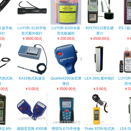
5长波手电
LUYOR-3130手电
LUYOR-6200水基
时代TH110里氏硬
PX-7
外灯
筒式紫外线灯
荧光检漏剂
度计
00元
￥3600.00元
￥200.00元
￥4500.00元
￥0
持式热式风
KA33热式风速仪
QuaNix4200涂层测
LEA-260L紫外线灯
LUYOR
仪
厚仪
荧
.00元
￥0.00元
￥3500.00元
￥0.00元
￥20
仪 MX-
德国尼克斯 4500漆
博世DLE70手持激
Fluke 925叶轮式风
LEA-