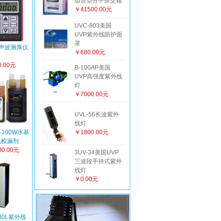
组合型分子杂交箱
￥41500.00元
UVC-803美国
UVP紫外线防护面
罩
超声波测厚仪
￥680.00元
.00元
B-100AP美国
UVP高强度紫外线
灯
￥7000.00元
UVL-56长波紫外
线灯
-100W水基
￥1800.00元
光检漏剂
0.00元
3UV-34美国UVP
三波段手持式紫外
线灯
￥0.00元
280L紫外线