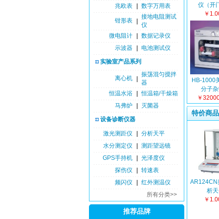
仪（开
兆欧表
|
数字万用表
￥1.
接地电阻测试
钳形表
|
仪
微电阻计
|
数据记录仪
示波器
|
电池测试仪
实验室产品系列
振荡混匀搅拌
离心机
|
HB-100
器
分子杂
恒温水浴
|
恒温箱/干燥箱
￥3200
马弗炉
|
灭菌器
特价商品
设备诊断仪器
激光测距仪
|
分析天平
水分测定仪
|
测距望远镜
GPS手持机
|
光泽度仪
探伤仪
|
转速表
AR124C
频闪仪
|
红外测温仪
析天
所有分类>>
￥1.
推荐品牌