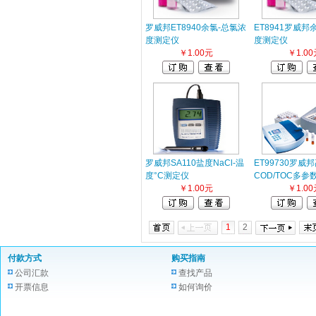
罗威邦ET8940余氯-总氯浓
ET8941罗威邦
度测定仪
度测定仪
￥1.00元
￥1.00
罗威邦SA110盐度NaCl-温
ET99730罗威
度°C测定仪
COD/TOC多参
￥1.00元
￥1.00
1
2
付款方式
购买指南
公司汇款
查找产品
开票信息
如何询价