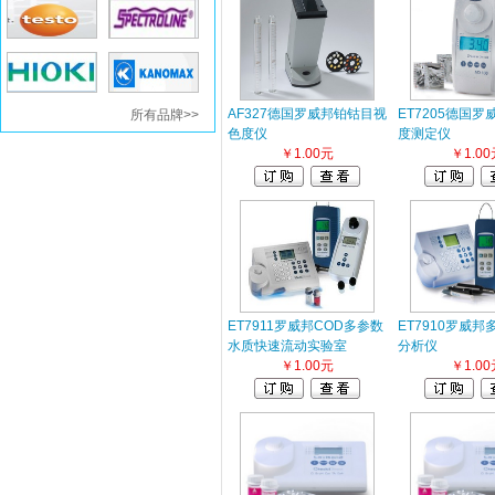
AF327德国罗威邦铂钴目视
ET7205德国
所有品牌>>
色度仪
度测定仪
￥1.00元
￥1.00
ET7911罗威邦COD多参数
ET7910罗威
水质快速流动实验室
分析仪
￥1.00元
￥1.00