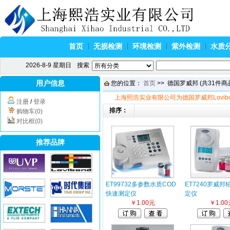
首页
无损检测
环境检测
紫外检测
水质
2026-8-9 星期日
搜索
用户信息
您的位置：
首页
>> 德国罗威邦 (共31件商品
上海熙浩实业有限公司为德国罗威邦Lovib
注册
/
登录
排序：
购物车(0)
对比框(0)
推荐品牌
ET99732多参数水质COD
ET7240罗威
快速测定仪
定仪
￥1.00元
￥1.00