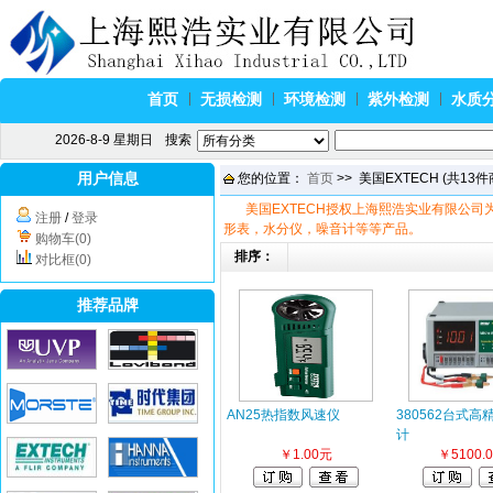
首页
无损检测
环境检测
紫外检测
水质
2026-8-9 星期日
搜索
用户信息
您的位置：
首页
>> 美国EXTECH (共13件
美国EXTECH授权上海熙浩实业有限公
注册
/
登录
形表，水分仪，噪音计等等产品。
购物车(0)
排序：
对比框(0)
推荐品牌
AN25热指数风速仪
380562台式
计
￥1.00元
￥5100.