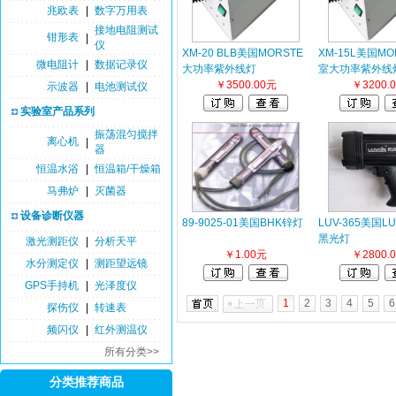
兆欧表
|
数字万用表
接地电阻测试
钳形表
|
仪
XM-20 BLB美国MORSTE
XM-15L美国M
微电阻计
|
数据记录仪
大功率紫外线灯
室大功率紫外线
￥3500.00元
￥3200.
示波器
|
电池测试仪
实验室产品系列
振荡混匀搅拌
离心机
|
器
恒温水浴
|
恒温箱/干燥箱
马弗炉
|
灭菌器
设备诊断仪器
89-9025-01美国BHK锌灯
LUV-365美国L
黑光灯
激光测距仪
|
分析天平
￥1.00元
￥2800.
水分测定仪
|
测距望远镜
GPS手持机
|
光泽度仪
1
2
3
4
5
6
探伤仪
|
转速表
频闪仪
|
红外测温仪
所有分类>>
分类推荐商品