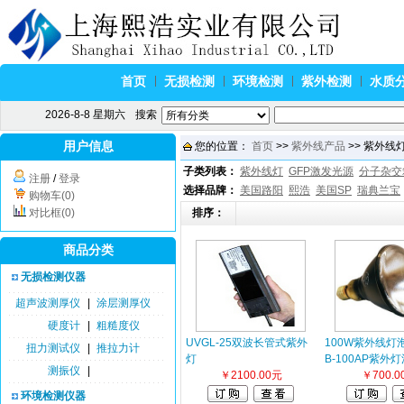
首页
无损检测
环境检测
紫外检测
水质
2026-8-8 星期六
搜索
用户信息
您的位置：
首页
>>
紫外线产品
>> 紫外线灯
子类列表：
紫外线灯
GFP激发光源
分子杂交
注册
/
登录
选择品牌：
美国路阳
熙浩
美国SP
瑞典兰宝
购物车(0)
对比框(0)
排序：
商品分类
无损检测仪器
超声波测厚仪
|
涂层测厚仪
硬度计
|
粗糙度仪
UVGL-25双波长管式紫外
100W紫外线灯
扭力测试仪
|
推拉力计
灯
B-100AP紫外
测振仪
|
￥2100.00元
￥700.0
环境检测仪器