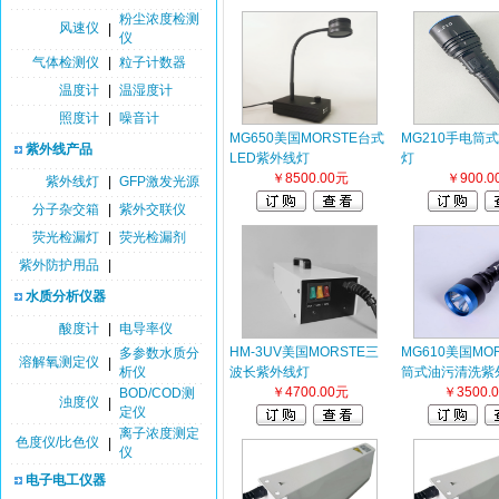
粉尘浓度检测
风速仪
|
仪
气体检测仪
|
粒子计数器
温度计
|
温湿度计
照度计
|
噪音计
MG650美国MORSTE台式
MG210手电筒
紫外线产品
LED紫外线灯
灯
￥8500.00元
￥900.0
紫外线灯
|
GFP激发光源
分子杂交箱
|
紫外交联仪
荧光检漏灯
|
荧光检漏剂
紫外防护用品
|
水质分析仪器
酸度计
|
电导率仪
HM-3UV美国MORSTE三
MG610美国MO
多参数水质分
溶解氧测定仪
|
析仪
波长紫外线灯
筒式油污清洗紫
￥4700.00元
￥3500.
BOD/COD测
浊度仪
|
定仪
离子浓度测定
色度仪/比色仪
|
仪
电子电工仪器