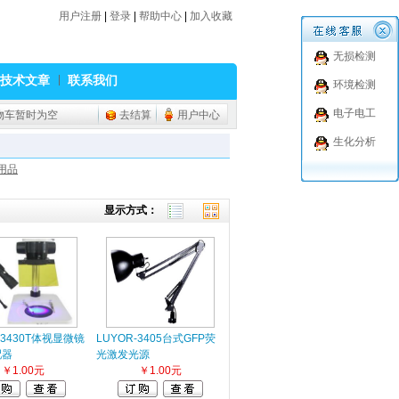
用户注册
|
登录
|
帮助中心
|
加入收藏
无损检测
技术文章
联系我们
环境检测
电子电工
物车暂时为空
去结算
用户中心
生化分析
用品
显示方式：
-3430T体视显微镜
LUYOR-3405台式GFP荧
配器
光激发光源
￥1.00元
￥1.00元