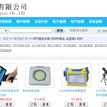
环境检测
紫外检测
水质分析
电子检测
电气检测
设备诊断
高级/组合搜索
购
：
首页
>>
紫外线产品
>> GFP激发光源 (共8件商品, 这是第1-8件)
紫外线灯
GFP激发光源
分子杂交箱
紫外交联仪
荧光检漏灯
荧光检漏剂
紫外防护
美国路阳
3415RG双波长荧
荧光拍照滤镜
LUV-90荧光观察眼罩
LUYOR
光源
荧光适
800.00元
￥1.00元
￥1.00元