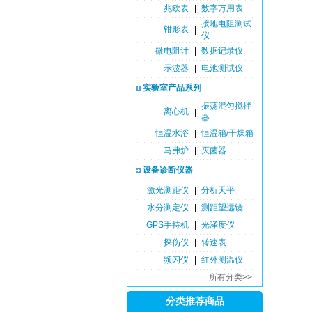
兆欧表
|
数字万用表
接地电阻测试
钳形表
|
仪
微电阻计
|
数据记录仪
示波器
|
电池测试仪
实验室产品系列
振荡混匀搅拌
离心机
|
器
恒温水浴
|
恒温箱/干燥箱
马弗炉
|
灭菌器
设备诊断仪器
激光测距仪
|
分析天平
水分测定仪
|
测距望远镜
GPS手持机
|
光泽度仪
探伤仪
|
转速表
频闪仪
|
红外测温仪
所有分类>>
分类推荐商品