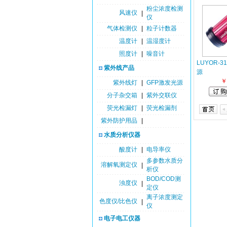
粉尘浓度检测
风速仪
|
仪
气体检测仪
|
粒子计数器
温度计
|
温湿度计
照度计
|
噪音计
LUYOR-
紫外线产品
源
￥
紫外线灯
|
GFP激发光源
分子杂交箱
|
紫外交联仪
荧光检漏灯
|
荧光检漏剂
紫外防护用品
|
水质分析仪器
酸度计
|
电导率仪
多参数水质分
溶解氧测定仪
|
析仪
BOD/COD测
浊度仪
|
定仪
离子浓度测定
色度仪/比色仪
|
仪
电子电工仪器