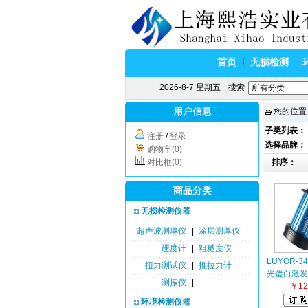
首页
无损检测
2026-8-7 星期五
搜索
用户信息
您的位置
子类列表：
注册
/
登录
选择品牌：
购物车(0)
对比框(0)
排序：
商品分类
无损检测仪器
超声波测厚仪
|
涂层测厚仪
硬度计
|
粗糙度仪
LUYOR-
扭力测试仪
|
推拉力计
光蛋白激发
测振仪
|
￥12
环境检测仪器