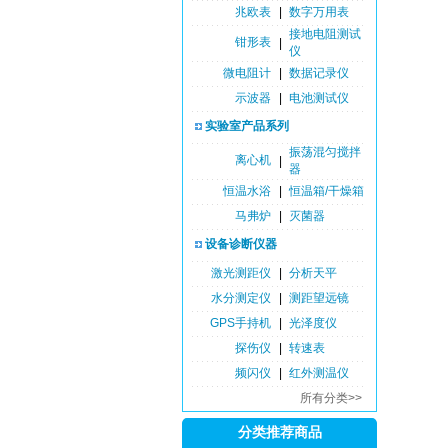
兆欧表
|
数字万用表
接地电阻测试
钳形表
|
仪
微电阻计
|
数据记录仪
示波器
|
电池测试仪
实验室产品系列
振荡混匀搅拌
离心机
|
器
恒温水浴
|
恒温箱/干燥箱
马弗炉
|
灭菌器
设备诊断仪器
激光测距仪
|
分析天平
水分测定仪
|
测距望远镜
GPS手持机
|
光泽度仪
探伤仪
|
转速表
频闪仪
|
红外测温仪
所有分类>>
分类推荐商品