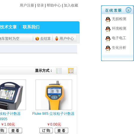
用户注册
|
登录
|
帮助中心
|
加入收藏
无损检测
技术文章
联系我们
环境检测
电子电工
物车暂时为空
去结算
用户中心
生化分析
显示方式：
L尘埃粒子计数器
Fluke 985 尘埃粒子计数器
3905
￥1.00元
￥0.00元