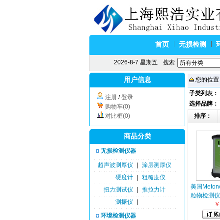
首页
无损检测
2026-8-7 星期五
搜索
用户信息
您的位置
子类列表：
注册
/
登录
选择品牌：
购物车(0)
对比框(0)
排序：
商品分类
无损检测仪器
超声波测厚仪
|
涂层测厚仪
硬度计
|
粗糙度仪
美国Meton
扭力测试仪
|
推拉力计
粒物检测仪
测振仪
|
￥
环境检测仪器