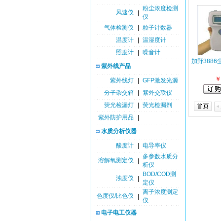
粉尘浓度检测
风速仪
|
仪
气体检测仪
|
粒子计数器
温度计
|
温湿度计
照度计
|
噪音计
加野388
紫外线产品
￥
紫外线灯
|
GFP激发光源
分子杂交箱
|
紫外交联仪
荧光检漏灯
|
荧光检漏剂
紫外防护用品
|
水质分析仪器
酸度计
|
电导率仪
多参数水质分
溶解氧测定仪
|
析仪
BOD/COD测
浊度仪
|
定仪
离子浓度测定
色度仪/比色仪
|
仪
电子电工仪器