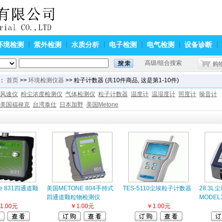
环境检测
紫外检测
水质分析
电子检测
电气检测
设备诊断
高级/组合搜索
购
：
首页
>>
环境检测仪器
>> 粒子计数器 (共10件商品, 这是第1-10件)
风速仪
粉尘浓度检测仪
气体检测仪
粒子计数器
温度计
温湿度计
照度计
噪音计
美国福禄克
台湾泰仕
日本加野
美国Metone
e 831四通道颗
美国METONE 804手持式
TES-5110尘埃粒子计数器
28.3
四通道颗粒物检测仪
MODEL
1.00元
￥1.00元
￥1.00元