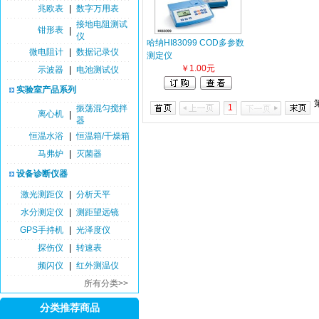
兆欧表
|
数字万用表
接地电阻测试
钳形表
|
仪
哈纳HI83099 COD多参数
微电阻计
|
数据记录仪
测定仪
￥1.00元
示波器
|
电池测试仪
实验室产品系列
1
振荡混匀搅拌
离心机
|
器
恒温水浴
|
恒温箱/干燥箱
马弗炉
|
灭菌器
设备诊断仪器
激光测距仪
|
分析天平
水分测定仪
|
测距望远镜
GPS手持机
|
光泽度仪
探伤仪
|
转速表
频闪仪
|
红外测温仪
所有分类>>
分类推荐商品