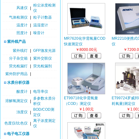
粉尘浓度检测
风速仪
|
仪
气体检测仪
|
粒子计数器
温度计
|
温湿度计
照度计
|
噪音计
MR7620化学需氧量COD
MR2210便携式
紫外线产品
快速测定仪
仪
￥8000.00元
￥7200.
紫外线灯
|
GFP激发光源
分子杂交箱
|
紫外交联仪
荧光检漏灯
|
荧光检漏剂
紫外防护用品
|
水质分析仪器
酸度计
|
电导率仪
ET99718化学需氧量
ET99724罗威邦
多参数水质分
溶解氧测定仪
|
析仪
（COD）测定仪
耗氧量)测定仪
￥1.00元
￥1.00
BOD/COD测
浊度仪
|
定仪
离子浓度测定
色度仪/比色仪
|
仪
电子电工仪器