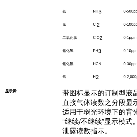
3
氨
NH
0-500p
2
氯
Cl
0-100p
2
二氧化氯
ClO
0-1ppm
3
氰化氢
PH
0-10pp
氰化氢
HCN
0-30pp
2
氢
H
0-2,00
显示屏:
带图标显示的订制型液
直接气体读数之分段显
适用于弱光环境下的背
“继续/不继续”显示模式
泄露读数指示。