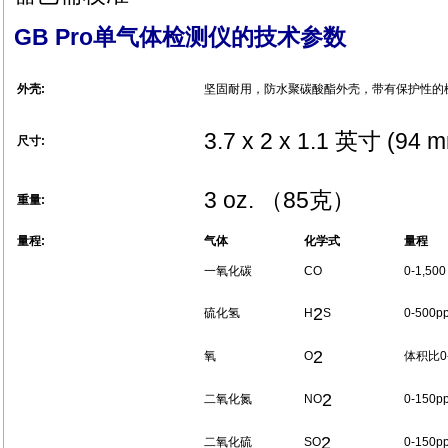
GB Pro单气体检测仪的技术参数
外壳:
坚固耐用，防水聚碳酸酯外壳，带有保护性的
3.7 x 2 x 1.1 英寸 (94 
尺寸:
3 oz. （85克）
重量:
量程:
气体
化学式
量程
一氧化碳
CO
0-1,500
2
硫化氢
H
S
0-500p
2
氧
O
体积比0
2
二氧化氮
NO
0-150p
2
二氧化硫
SO
0-150p