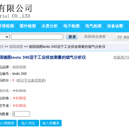
环境检测
紫外检测
水质分析
电子检测
电气检测
设备诊断
高级/组合搜索
购
仪
>>
德国德图
>> 德国德图testo 340适于工业排放测量的烟气分析仪
国德图testo 340适于工业排放测量的烟气分析仪
(
0篇用户
品品牌：
德国德图
编号：testo 340
品积分：
0
(积分可兑换优惠券)
场价格：
￥0.00元
站价格：
￥0.00元
您节省：
￥0.00元
购数量：