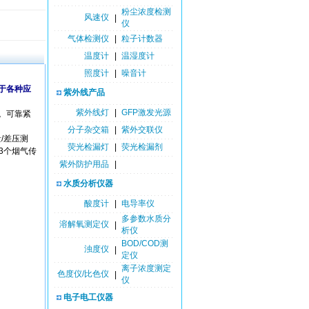
粉尘浓度检测
风速仪
|
仪
气体检测仪
|
粒子计数器
温度计
|
温湿度计
照度计
|
噪音计
用于各种应
紫外线产品
紫外线灯
|
GFP激发光源
作。可靠紧
分子杂交箱
|
紫外交联仪
量/差压测
荧光检漏灯
|
荧光检漏剂
3个烟气传
紫外防护用品
|
水质分析仪器
酸度计
|
电导率仪
多参数水质分
溶解氧测定仪
|
析仪
BOD/COD测
浊度仪
|
定仪
离子浓度测定
色度仪/比色仪
|
仪
电子电工仪器