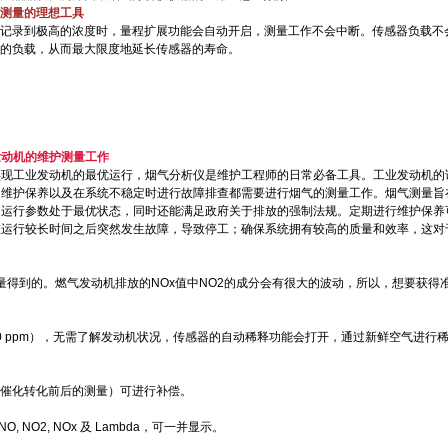
测量的理想工具
记录到极高的浓度时，量程扩展功能会自动开启，测量工作不会中断。传感器负载不
的负载，从而最大限度地延长传感器的寿命。
发动机的维护测量工作
实现工业发动机的最优运行，烟气分析仪是维护工程师的日常必备工具。工业发动机的
的维护保养以及在系统不稳定时进行故障排查都需要进行烟气的测量工作。烟气测量旨
的运行参数处于最优状态，同时还能满足政府关于排放的强制法规。定期进行维护保养
在运行较长时间之后突然发生故障，导致停工；确保系统拥有较高的质量和效率，这对
测量得到的。燃气发动机排放的NOx值中NO2的成分会有很大的波动，所以，想要获得准
00 ppm），无需了解发动机状况，传感器的自动稀释功能会打开，通过新鲜空气进行
催化转化前后的测量）可进行补偿。
 NO2, NOx 及 Lambda，可一并显示。