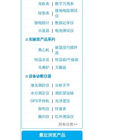
兆欧表
|
数字万用表
接地电阻测试
钳形表
|
仪
微电阻计
|
数据记录仪
示波器
|
电池测试仪
实验室产品系列
振荡混匀搅拌
离心机
|
器
恒温水浴
|
恒温箱/干燥箱
马弗炉
|
灭菌器
设备诊断仪器
激光测距仪
|
分析天平
水分测定仪
|
测距望远镜
GPS手持机
|
光泽度仪
探伤仪
|
转速表
频闪仪
|
红外测温仪
所有分类>>
最近浏览产品