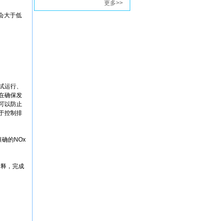
更多>>
会大于低
试运行、
在确保发
可以防止
于控制排
确的NOx
稀释，完成