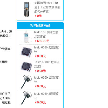
德国德图testo 340
适于工业排放测量的
烟气分析仪
￥0元
相同品牌商品
要求外，还
testo 108 防水型食
燃烧器进
品温度仪
￥680.00元
testo 608H2温湿度
户无需事
计
￥0.00元
可用性
Testo 608H1数字温
湿度计
￥0.00元
testo 605H1温湿度
计
￥0.00元
着广泛的
testo 605H2温湿度
是否满足
计
。在过程
￥0.00元