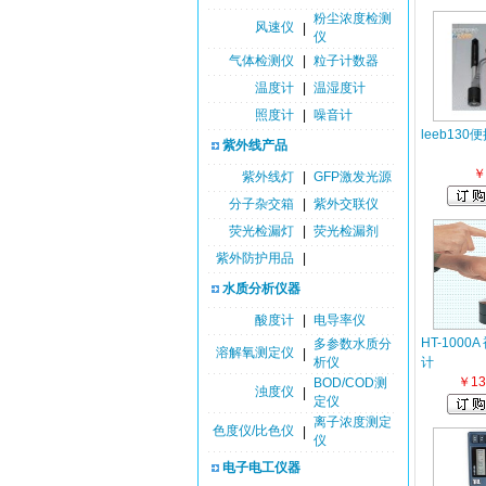
粉尘浓度检测
风速仪
|
仪
气体检测仪
|
粒子计数器
温度计
|
温湿度计
照度计
|
噪音计
leeb13
紫外线产品
￥
紫外线灯
|
GFP激发光源
分子杂交箱
|
紫外交联仪
荧光检漏灯
|
荧光检漏剂
紫外防护用品
|
水质分析仪器
酸度计
|
电导率仪
HT-100
多参数水质分
溶解氧测定仪
|
析仪
计
￥13
BOD/COD测
浊度仪
|
定仪
离子浓度测定
色度仪/比色仪
|
仪
电子电工仪器