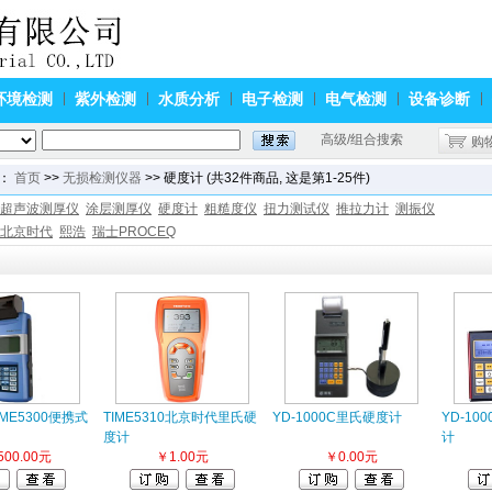
环境检测
紫外检测
水质分析
电子检测
电气检测
设备诊断
高级/组合搜索
购
：
首页
>>
无损检测仪器
>> 硬度计 (共32件商品, 这是第1-25件)
超声波测厚仪
涂层测厚仪
硬度计
粗糙度仪
扭力测试仪
推拉力计
测振仪
北京时代
熙浩
瑞士PROCEQ
ME5300便携式
TIME5310北京时代里氏硬
YD-1000C里氏硬度计
YD-1
度计
计
500.00元
￥1.00元
￥0.00元