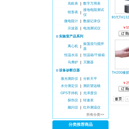
兆欧表
|
数字万用表
接地电阻测试
钳形表
|
仪
时代TH1
微电阻计
|
数据记录仪
￥5
示波器
|
电池测试仪
实验室产品系列
振荡混匀搅拌
离心机
|
器
恒温水浴
|
恒温箱/干燥箱
马弗炉
|
灭菌器
设备诊断仪器
TH200橡
激光测距仪
|
分析天平
￥2
水分测定仪
|
测距望远镜
GPS手持机
|
光泽度仪
探伤仪
|
转速表
频闪仪
|
红外测温仪
所有分类>>
分类推荐商品