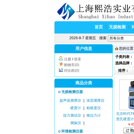
首页
无损检测
2026-8-7 星期五
搜索
用户信息
您的位置
子类列表：
注册
/
登录
选择品牌：
购物车(0)
对比框(0)
排序：
商品分类
无损检测仪器
超声波测厚仪
|
涂层测厚仪
硬度计
|
粗糙度仪
北京时代TI
扭力测试仪
|
推拉力计
里氏硬度计
测振仪
|
￥4
环境检测仪器