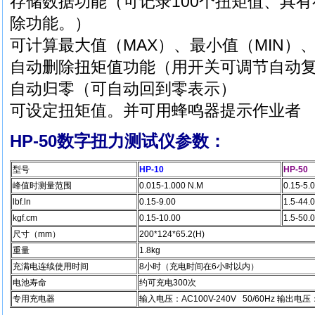
存储数据功能（可记录100个扭矩值、具
除功能。）
可计算最大值（MAX）、最小值（MIN）、
自动删除扭矩值功能（用开关可调节自动
自动归零（可自动回到零表示）
可设定扭矩值。并可用蜂鸣器提示作业者
HP-50数字扭力测试仪参数：
型号
HP-10
HP-50
峰值时测量范围
0.015-1.000 N.M
0.15-5.
lbf.ln
0.15-9.00
1.5-44.0
kgf.cm
0.15-10.00
1.5-50.0
尺寸（mm）
200*124*65.2(H)
重量
1.8kg
充满电连续使用时间
8小时（充电时间在6小时以内）
电池寿命
约可充电300次
专用充电器
输入电压：AC100V-240V 50/60Hz 输出电压：DC