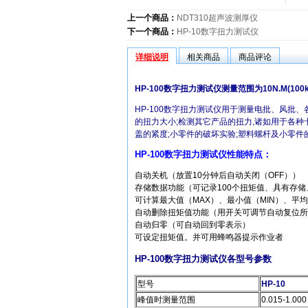
上一个商品：
NDT310超声波测厚仪
下一个商品：
HP-10数字扭力测试仪
详细说明
相关商品
商品评论
HP-100数字扭力测试仪测量范围为10N.M(10
HP-100数字扭力测试仪
用于测量电批、风批、各
的扭力大小;检测其它产品的扭力,诸如用于各种卡
盖的紧度;小零件的破坏实验;塑料螺杆及小零件
HP-100数字扭力测试仪性能特点：
自动关机（放置10分钟后自动关闭（OFF））
存储数据功能（可记录100个扭矩值、具有存
可计算最大值（MAX）、最小值（MIN）、平均
自动删除扭矩值功能（用开关可调节自动复位所
自动归零（可自动回到零表示）
可设定扭矩值。并可用蜂鸣器提示作业者
HP-100数字扭力测试仪各型号参数
型号
HP-10
峰值时测量范围
0.015-1.000