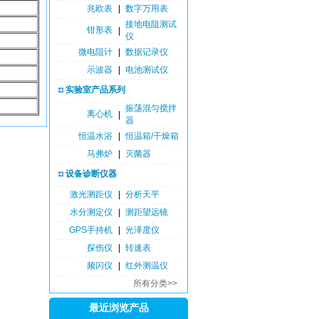
兆欧表
|
数字万用表
接地电阻测试
钳形表
|
仪
微电阻计
|
数据记录仪
示波器
|
电池测试仪
实验室产品系列
振荡混匀搅拌
离心机
|
器
恒温水浴
|
恒温箱/干燥箱
马弗炉
|
灭菌器
设备诊断仪器
激光测距仪
|
分析天平
水分测定仪
|
测距望远镜
GPS手持机
|
光泽度仪
探伤仪
|
转速表
频闪仪
|
红外测温仪
所有分类>>
最近浏览产品