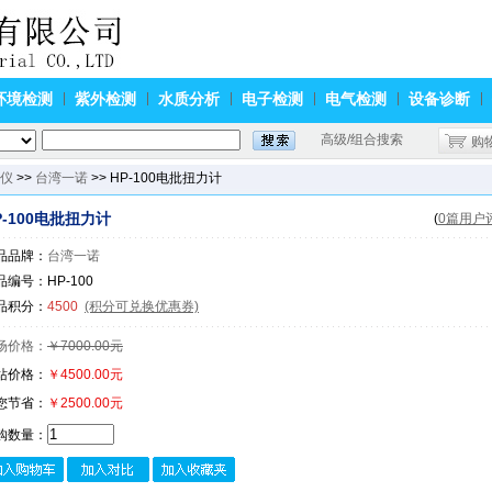
环境检测
紫外检测
水质分析
电子检测
电气检测
设备诊断
高级/组合搜索
购
仪
>>
台湾一诺
>> HP-100电批扭力计
P-100电批扭力计
(
0篇用户
品品牌：
台湾一诺
品编号：HP-100
品积分：
4500
(积分可兑换优惠券)
场价格：
￥7000.00元
站价格：
￥4500.00元
您节省：
￥2500.00元
购数量：