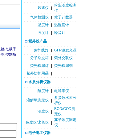
粉尘浓度检测
风速仪
|
仪
气体检测仪
|
粒子计数器
温度计
|
温湿度计
照度计
|
噪音计
紫外线产品
丝批,板手
紫外线灯
|
GFP激发光源
类;控制瓶
分子杂交箱
|
紫外交联仪
荧光检漏灯
|
荧光检漏剂
紫外防护用品
|
水质分析仪器
酸度计
|
电导率仪
多参数水质分
溶解氧测定仪
|
析仪
BOD/COD测
浊度仪
|
定仪
离子浓度测定
色度仪/比色仪
|
仪
电子电工仪器