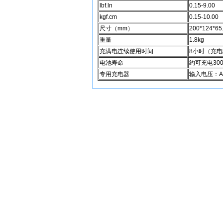
lbf.ln
0.15-9.00
kgf.cm
0.15-10.00
尺寸（mm）
200*124*65
重量
1.8kg
充满电连续使用时间
8小时（充电
电池寿命
约可充电30
专用充电器
输入电压：AC1