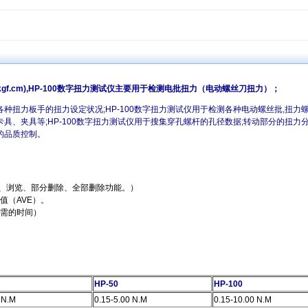
0kgf.cm),HP-100数字扭力测试仪主要用于检测电批扭力（电动螺丝刀扭力）；
种扭力板手的扭力设定状况;HP-100数字扭力测试仪用于检测各种电动螺丝批,扭力螺
具、夹具等;HP-100数字扭力测试仪用于搜集穿孔螺杆的孔径数据;转动部分的扭力分
的品质控制。
储、浏览、部分删除、全部删除功能。）
值（AVE）。
需的时间）
HP-50
HP-100
 N.M
0.15-5.00 N.M
0.15-10.00 N.M