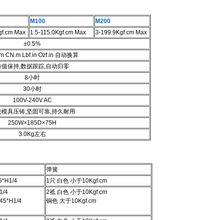
M100
M200
gf.cm Max
1.5-115.0Kgf.cm Max
3-199.9Kgf.cm Max
±0.5%
cm CN.m Lbf.in Ozf.in 自动换算
峰值保持,数据跟踪,自动归零
8小时
30小时
100V-240V AC
壳模具压铸,坚固可靠,持久耐用
250W×185D×75H
3.0Kg左右
弹簧
5*H1/4
1只 白色 小于10Kgf.cm
1/4
2祗 白色 小于10Kgf.cm
45*H1/4
铜色 大于10Kgf.cm