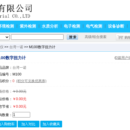
环境检测
紫外检测
水质分析
电子检测
电气检测
设备诊断
高级/组合搜索
购
仪
>>
台湾一诺
>> M100数字扭力计
100数字扭力计
(
0篇用户
品品牌：
台湾一诺
品编号：M100
品积分：
0
(积分可兑换优惠券)
场价格：
￥0.00元
站价格：
￥0.00元
您节省：
￥0.00元
购数量：