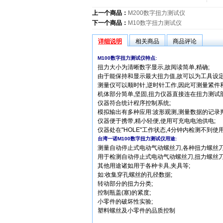
上一个商品：
M200数字扭力测试仪
下一个商品：
M10数字扭力测试仪
详细说明
相关商品
商品评论
M100数字扭力测试仪特点:
扭力大小为清晰数字显示,故阅读简单,精确;
由于能保持和显示最大扭力值,故可以为工具设定
测量仪可以顺时针,逆时针工作,因此可测量紧件
机体部分简单,坚固,扭力仪器直接连在扭力测试部
仪器符合统计程序控制系统;
模拟输出有多种应用:波形观测,测量数据的记录判
仪器便于携带,精小轻便,使用可充电电池供电;
仪器处在"HOLE"工作状态,4分钟内检测不到使
台湾一诺M100数字扭力测试仪用途:
测量自动停止式电动气动螺丝刀,各种扭力螺丝刀
用于检测自动停止式电动气动螺丝刀,扭力螺丝刀
其他用途诸如用于各种卡具,夹具等;
如:收集穿孔螺丝的孔径数据;
转动部分的扭力分类;
控制瓶盖(塞)的紧度;
小零件的破坏性实验;
塑料螺丝及小零件的品质控制