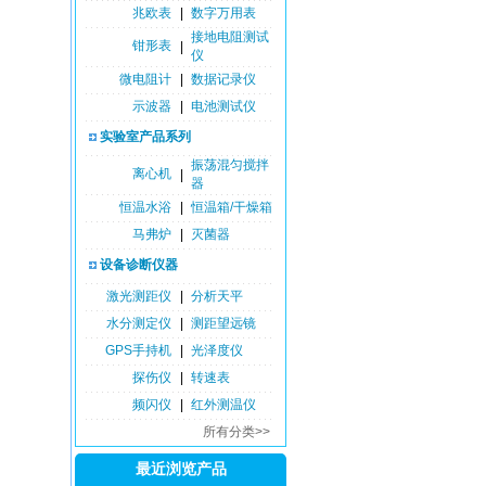
兆欧表
|
数字万用表
接地电阻测试
钳形表
|
仪
微电阻计
|
数据记录仪
示波器
|
电池测试仪
实验室产品系列
振荡混匀搅拌
离心机
|
器
恒温水浴
|
恒温箱/干燥箱
马弗炉
|
灭菌器
设备诊断仪器
激光测距仪
|
分析天平
水分测定仪
|
测距望远镜
GPS手持机
|
光泽度仪
探伤仪
|
转速表
频闪仪
|
红外测温仪
所有分类>>
最近浏览产品