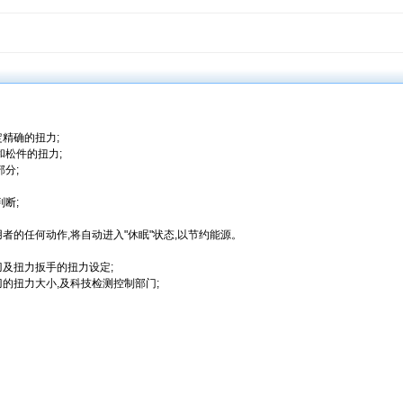
精确的扭力;
和松件的扭力;
分;
断;
用者的任何动作,将自动进入"休眠"状态,以节约能源。
及扭力扳手的扭力设定;
的扭力大小,及科技检测控制部门;