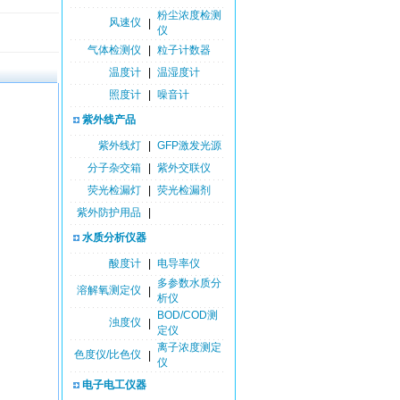
粉尘浓度检测
风速仪
|
仪
气体检测仪
|
粒子计数器
温度计
|
温湿度计
照度计
|
噪音计
紫外线产品
紫外线灯
|
GFP激发光源
分子杂交箱
|
紫外交联仪
荧光检漏灯
|
荧光检漏剂
紫外防护用品
|
水质分析仪器
酸度计
|
电导率仪
多参数水质分
溶解氧测定仪
|
析仪
BOD/COD测
浊度仪
|
定仪
离子浓度测定
色度仪/比色仪
|
仪
电子电工仪器