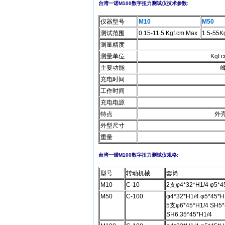
台湾一诺M100数字扭力测试仪技术参数:
仪器型号
M10
M50
测试范围
0.15-11.5 Kgf.cm Max
1.5-55K
测量精度
测量单位
Kgf.
主要功能
充电时间
工作时间
充电电源
特点
外
外型尺寸
重量
台湾一诺M100数字扭力测试仪规格:
型号
转动机械
套筒
M10
C-10
2支φ4*32*H1/4 φ5*4
M50
C-100
φ4*32*H1/4 φ5*45*H
5支φ6*45*H1/4 SH5*
SH6.35*45*H1/4