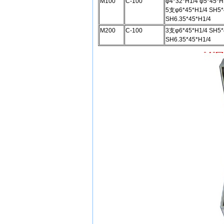
M100
C-100
φ4*32*H1/4 φ5*45*H
5支φ6*45*H1/4 SH5*
SH6.35*45*H1/4
M200
C-100
3支φ6*45*H1/4 SH5*
SH6.35*45*H1/4