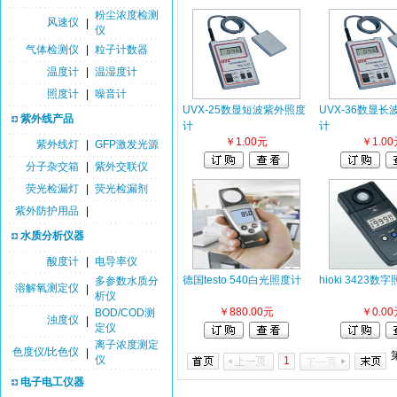
粉尘浓度检测
风速仪
|
仪
气体检测仪
|
粒子计数器
温度计
|
温湿度计
照度计
|
噪音计
UVX-25数显短波紫外照度
UVX-36数显
紫外线产品
计
计
￥1.00元
￥1.00
紫外线灯
|
GFP激发光源
分子杂交箱
|
紫外交联仪
荧光检漏灯
|
荧光检漏剂
紫外防护用品
|
水质分析仪器
酸度计
|
电导率仪
德国testo 540白光照度计
hioki 3423数
多参数水质分
溶解氧测定仪
|
析仪
￥880.00元
￥0.00
BOD/COD测
浊度仪
|
定仪
离子浓度测定
色度仪/比色仪
|
仪
1
电子电工仪器