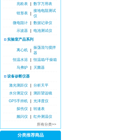
兆欧表
|
数字万用表
接地电阻测试
钳形表
|
仪
微电阻计
|
数据记录仪
示波器
|
电池测试仪
实验室产品系列
振荡混匀搅拌
离心机
|
器
恒温水浴
|
恒温箱/干燥箱
马弗炉
|
灭菌器
设备诊断仪器
激光测距仪
|
分析天平
水分测定仪
|
测距望远镜
GPS手持机
|
光泽度仪
探伤仪
|
转速表
频闪仪
|
红外测温仪
所有分类>>
分类推荐商品