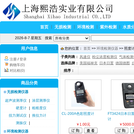
首页
无损检测
环境检测
紫外检测
水质
2026-8-7 星期五
搜索
用户信息
您的位置：
首页
>>
环境检测仪器
>> 照度计
子类列表：
风速仪
粉尘浓度检测仪
气体检测
注册
/
登录
选择品牌：
美国福禄克
日本日置
德国德图
购物车(0)
对比框(0)
排序：
商品分类
无损检测仪器
超声波测厚仪
|
涂层测厚仪
硬度计
|
粗糙度仪
CL-200A色彩照度计
FT3424日本
扭力测试仪
|
推拉力计
计
测振仪
|
￥1.00元
￥5000.
环境检测仪器