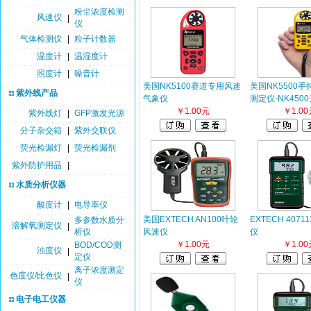
粉尘浓度检测
风速仪
|
仪
气体检测仪
|
粒子计数器
温度计
|
温湿度计
照度计
|
噪音计
美国NK5100赛道专用风速
美国NK5500
紫外线产品
气象仪
测定仪-NK450
￥1.00元
￥1.00
紫外线灯
|
GFP激发光源
分子杂交箱
|
紫外交联仪
荧光检漏灯
|
荧光检漏剂
紫外防护用品
|
水质分析仪器
酸度计
|
电导率仪
美国EXTECH AN100叶轮
EXTECH 407
多参数水质分
溶解氧测定仪
|
析仪
风速仪
仪
￥1.00元
￥1.00
BOD/COD测
浊度仪
|
定仪
离子浓度测定
色度仪/比色仪
|
仪
电子电工仪器