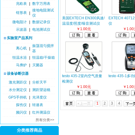
兆欧表
|
数字万用表
接地电阻测试
钳形表
|
仪
美国EXTECH EN300风速/
EXTECH 407
微电阻计
|
数据记录仪
温湿度/照度/噪音测试仪
仪
￥1.00元
￥1.00
示波器
|
电池测试仪
实验室产品系列
振荡混匀搅拌
离心机
|
器
恒温水浴
|
恒温箱/干燥箱
马弗炉
|
灭菌器
设备诊断仪器
testo 435-2室内空气质量
testo 435-1
检测仪
激光测距仪
|
分析天平
￥1.00元
￥1.00
水分测定仪
|
测距望远镜
GPS手持机
|
光泽度仪
1
2
3
4
探伤仪
|
转速表
频闪仪
|
红外测温仪
所有分类>>
分类推荐商品