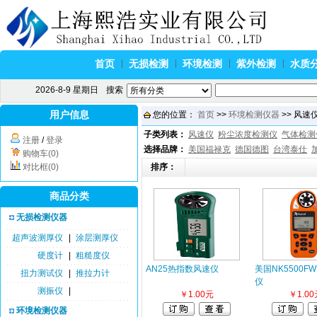
首页
无损检测
环境检测
紫外检测
水质
2026-8-9 星期日
搜索
用户信息
您的位置：
首页
>>
环境检测仪器
>> 风速仪
子类列表：
风速仪
粉尘浓度检测仪
气体检测
注册
/
登录
选择品牌：
美国福禄克
德国德图
台湾泰仕
购物车(0)
对比框(0)
排序：
商品分类
无损检测仪器
超声波测厚仪
|
涂层测厚仪
硬度计
|
粗糙度仪
AN25热指数风速仪
美国NK5500F
扭力测试仪
|
推拉力计
仪
测振仪
|
￥1.00元
￥1.00
环境检测仪器